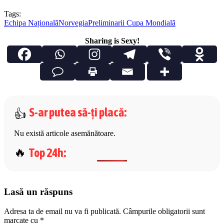
Tags:
Echipa Națională
Norvegia
Preliminarii Cupa Mondială
Sharing is Sexy!
S-ar putea să-ți placă
:
Nu există articole asemănătoare.
Top 24h
:
Lasă un răspuns
Adresa ta de email nu va fi publicată.
Câmpurile obligatorii sunt
marcate cu
*