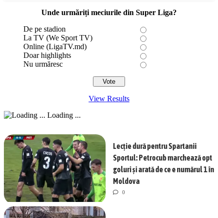
Unde urmăriți meciurile din Super Liga?
De pe stadion
La TV (We Sport TV)
Online (LigaTV.md)
Doar highlights
Nu urmăresc
View Results
Loading ...
Lecție dură pentru Spartanii
Sportul: Petrocub marchează opt
goluri și arată de ce e numărul 1 în
Moldova
0