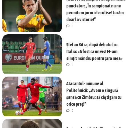
punctelor: „În campionat nu ne
permitem jocuri de culise! Jucăm
doar la victorie!”
0
Ștefan Bîtca, după debutul cu
Italia: «A fost ca un vis! M-am
simțit mândru pentru țara mea»
0
Atacantul-minune al
Politehnicii: „Avem o singură
șansă cu Zimbru: să câștigăm cu
orice preț!”
0