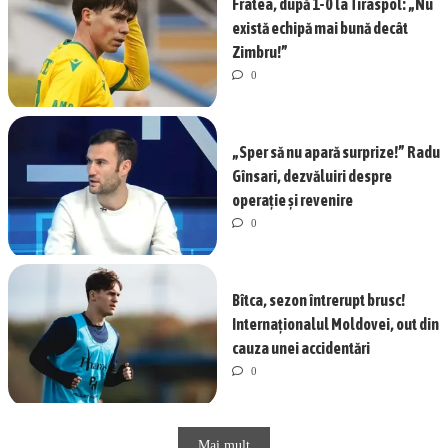
Fratea, după 1-0 la Tiraspol: „Nu
există echipă mai bună decât
Zimbru!”
0
„Sper să nu apară surprize!” Radu
Gînsari, dezvăluiri despre
operație și revenire
0
Bîtca, sezon întrerupt brusc!
Internaționalul Moldovei, out din
cauza unei accidentări
0
Mai mult