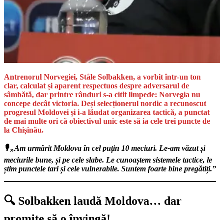
Antrenorul Norvegiei, Ståle Solbakken, a vorbit într-un ton
clar, calculat și aparent respectuos despre adversarul de
sâmbătă, dar printre rânduri s-a citit limpede: Norvegia nu
concepe decât victoria. Deși selecționerul nordic a recunoscut
progresul Moldovei și i-a lăudat organizarea tactică, a punctat
de mai multe ori că obiectivul unic este să ia cele trei puncte de
la Chișinău.
🎙️ „Am urmărit Moldova în cel puțin 10 meciuri. Le-am văzut și
meciurile bune, și pe cele slabe. Le cunoaștem sistemele tactice, le
știm punctele tari și cele vulnerabile. Suntem foarte bine pregătiți.”
🔍 Solbakken laudă Moldova… dar
promite să o învingă!