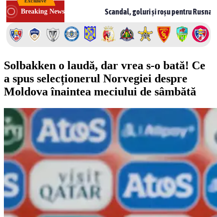
Exclusive
Skip
Moldova
Scandal, goluri și roșu pentru Rusnac! CSF Bălți – Mi
Breaking News
to
content
Solbakken o laudă, dar vrea s-o bată! Ce
a spus selecționerul Norvegiei despre
Moldova înaintea meciului de sâmbătă