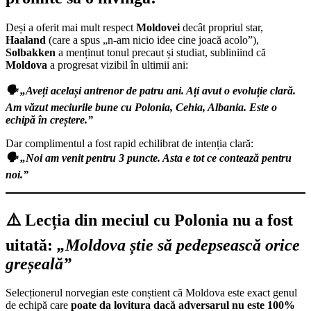
Deși a oferit mai mult respect
Moldovei
decât propriul star,
Haaland
(care a spus „n-am nicio idee cine joacă acolo”),
Solbakken
a menținut tonul precaut și studiat, subliniind că
Moldova
a progresat vizibil în ultimii ani:
🗣️ „Aveți același antrenor de patru ani. Ați avut o evoluție clară.
Am văzut meciurile bune cu Polonia, Cehia, Albania. Este o
echipă în creștere.”
Dar complimentul a fost rapid echilibrat de intenția clară:
🗣️ „Noi am venit pentru 3 puncte. Asta e tot ce contează pentru
noi.”
⚠️ Lecția din meciul cu Polonia nu a fost
uitată:
„Moldova știe să pedepsească orice
greșeală”
Selecționerul norvegian este conștient că Moldova este exact genul
de echipă care
poate da lovitura dacă adversarul nu este 100%