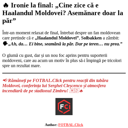
🔥 Ironie la final: „Cine zice că e
Haalandul Moldovei? Asemănare doar la
păr”
Într-un moment relaxat de final, întrebat despre un fan moldovean
care pretinde că e
„Haalandul Moldovei”
,
Solbakken
a zâmbit:
🗣️ „Ah, da… Ei bine, seamănă la păr. Dar pe teren… nu prea.”
O glumă cu gust, dar și un nou foc aprins pentru suporterii
moldoveni, care au acum un motiv în plus să-i împingă pe tricolori
spre un rezultat mare.
📢
Rămâneți pe FOTBAL.Click pentru reacții din tabăra
Moldovei, conferința lui Serghei Cleșcenco și atmosfera
incendiară de pe stadionul Zimbru!
🇲🇩🔥
Author:
FOTBAL.Click