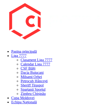
Pagina principală
Liga 7777
Clasament Liga 7777
Calendar Liga 7777
CSF Bălți
Dacia Buiucani
Milsami Orhei
Petrocub Hâncești
Sheriff Tiraspol
Spartanii Sportul
Zimbru Chișinău
Cupa Moldovei
Echipa Națională