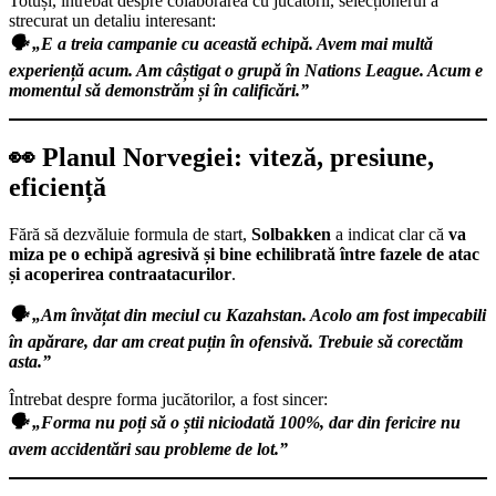
Totuși, întrebat despre colaborarea cu jucătorii, selecționerul a
strecurat un detaliu interesant:
🗣️ „E a treia campanie cu această echipă. Avem mai multă
experiență acum. Am câștigat o grupă în Nations League. Acum e
momentul să demonstrăm și în calificări.”
👀 Planul Norvegiei: viteză, presiune,
eficiență
Fără să dezvăluie formula de start,
Solbakken
a indicat clar că
va
miza pe o echipă agresivă și bine echilibrată între fazele de atac
și acoperirea contraatacurilor
.
🗣️ „Am învățat din meciul cu Kazahstan. Acolo am fost impecabili
în apărare, dar am creat puțin în ofensivă. Trebuie să corectăm
asta.”
Întrebat despre forma jucătorilor, a fost sincer:
🗣️ „Forma nu poți să o știi niciodată 100%, dar din fericire nu
avem accidentări sau probleme de lot.”