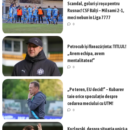
Scandal, goluri și roșu pentru
Rusnac! CSF Bălți – Milsami 2-1,
meci nebun în Liga 7777
0
Petrocub își fixează ținta: TITLUL!
„Avem echipa, avem
mentalitatea!”
0
„Pe teren, EU decid!” – Kubarev
taie orice speculație despre
cedarea meciului cu UTM!
0
Kozlovski, despre situația unică a