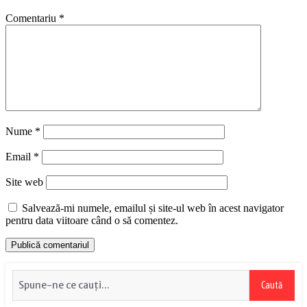
Comentariu
*
Nume
*
Email
*
Site web
Salvează-mi numele, emailul și site-ul web în acest navigator
pentru data viitoare când o să comentez.
Caută