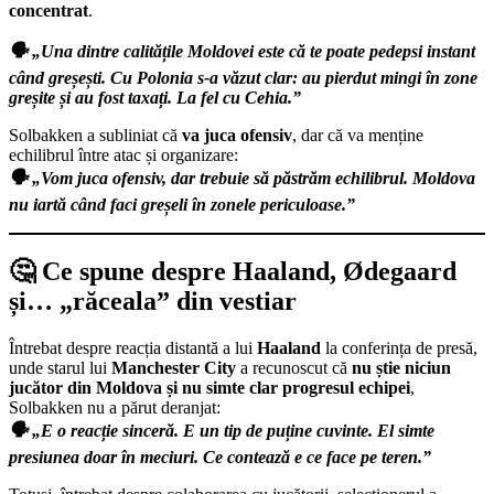
concentrat
.
🗣️ „Una dintre calitățile Moldovei este că te poate pedepsi instant
când greșești. Cu Polonia s-a văzut clar: au pierdut mingi în zone
greșite și au fost taxați. La fel cu Cehia.”
Solbakken a subliniat că
va juca ofensiv
, dar că va menține
echilibrul între atac și organizare:
🗣️ „Vom juca ofensiv, dar trebuie să păstrăm echilibrul. Moldova
nu iartă când faci greșeli în zonele periculoase.”
🤔 Ce spune despre Haaland, Ødegaard
și… „răceala” din vestiar
Întrebat despre reacția distantă a lui
Haaland
la conferința de presă,
unde starul lui
Manchester City
a recunoscut că
nu știe niciun
jucător din Moldova și nu simte clar progresul echipei
,
Solbakken nu a părut deranjat:
🗣️ „E o reacție sinceră. E un tip de puține cuvinte. El simte
presiunea doar în meciuri. Ce contează e ce face pe teren.”