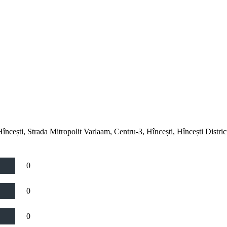
încești, Strada Mitropolit Varlaam, Centru-3, Hîncești, Hîncești Dist
0
0
0