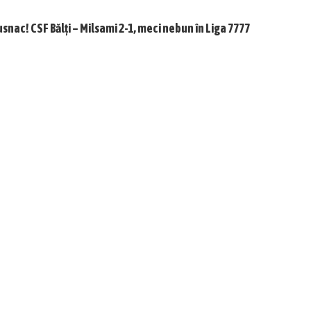
usnac! CSF Bălți – Milsami 2-1, meci nebun în Liga 7777