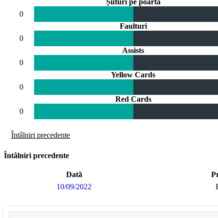
Șuturi pe poartă
0
Faulturi
0
Assists
0
Yellow Cards
0
Red Cards
0
Întâlniri precedente
Întâlniri precedente
Dată
P
10/09/2022