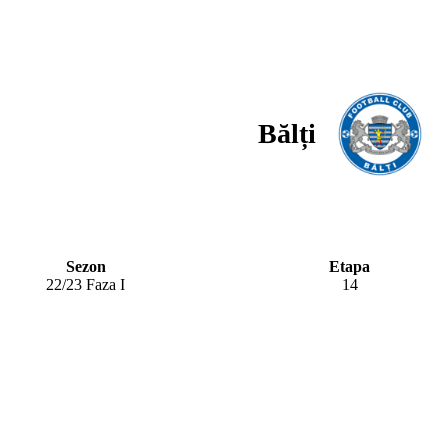
Bălți
Sezon
Etapa
22/23 Faza I
14