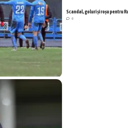
Scandal, goluri și roșu pentru R
0