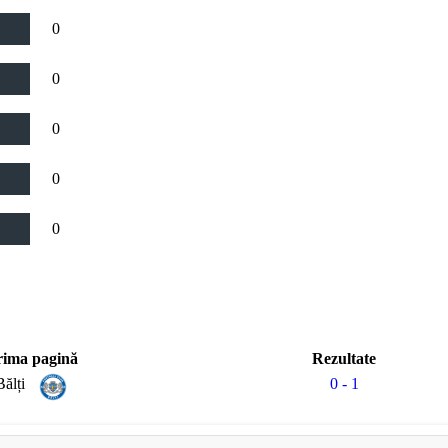
0
0
0
0
0
rima pagină
Rezultate
Bălți
0 - 1