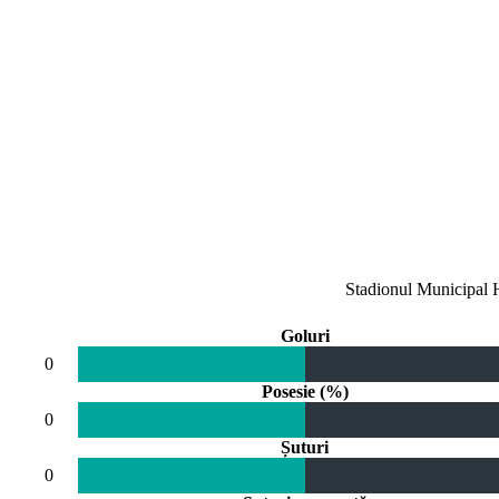
Stadionul Municipal H
Goluri
0
Posesie (%)
0
Șuturi
0