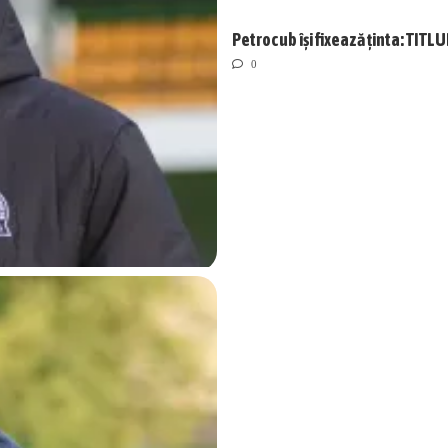
Petrocub își fixează ținta: TIT
0