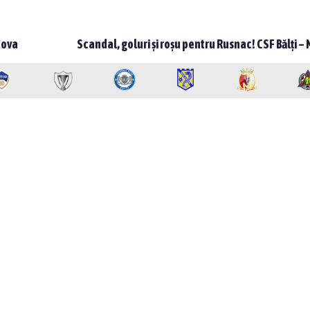
candal, goluri și roșu pentru Rusnac! CSF Bălți – Milsami 2-1, meci 